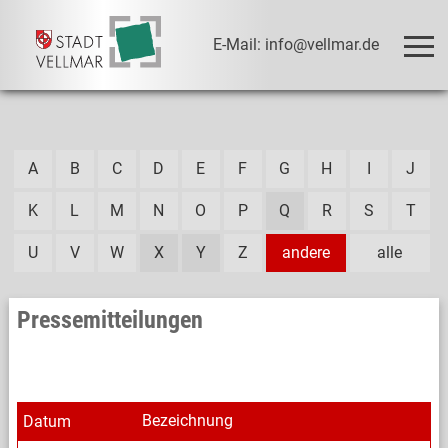
E-Mail: info@vellmar.de
A
B
C
D
E
F
G
H
I
J
K
L
M
N
O
P
Q
R
S
T
U
V
W
X
Y
Z
andere
alle
Pressemitteilungen
Bezeichnung
Datum