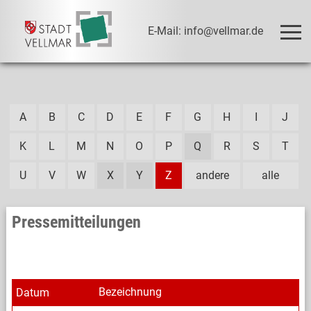
E-Mail: info@vellmar.de
A
B
C
D
E
F
G
H
I
J
K
L
M
N
O
P
Q
R
S
T
U
V
W
X
Y
Z
andere
alle
Pressemitteilungen
Bezeichnung
Datum