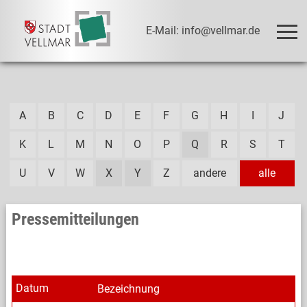
E-Mail: info@vellmar.de
A
B
C
D
E
F
G
H
I
J
K
L
M
N
O
P
Q
R
S
T
U
V
W
X
Y
Z
andere
alle
Pressemitteilungen
Datum
Bezeichnung