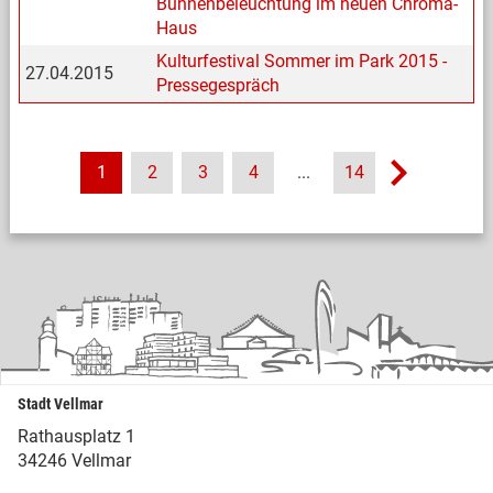
Bühnenbeleuchtung im neuen Chroma-
Haus
Kulturfestival Sommer im Park 2015 -
27.04.2015
Pressegespräch
1
2
3
4
...
14
Stadt Vellmar
Rathausplatz 1
34246 Vellmar