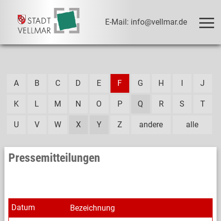
E-Mail: info@vellmar.de
A
B
C
D
E
F
G
H
I
J
K
L
M
N
O
P
Q
R
S
T
U
V
W
X
Y
Z
andere
alle
Pressemitteilungen
Datum
Bezeichnung