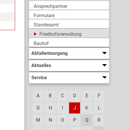
Ansprechpartner
Formulare
Standesamt
Friedhofsverwaltung
Bauhof
Abfallentsorgung
Aktuelles
Service
A
B
C
D
E
F
G
H
I
J
K
L
M
N
O
P
Q
R