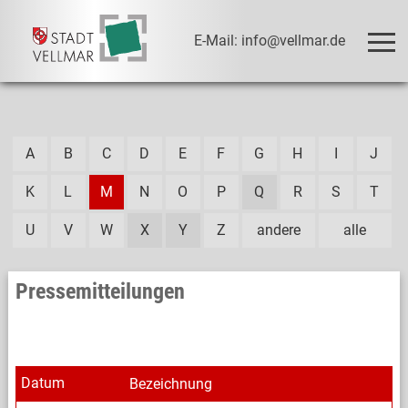
E-Mail: info@vellmar.de
A
B
C
D
E
F
G
H
I
J
K
L
M
N
O
P
Q
R
S
T
U
V
W
X
Y
Z
andere
alle
Pressemitteilungen
Datum
Bezeichnung