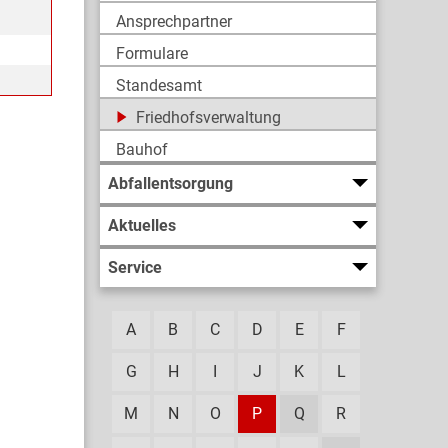
Ansprechpartner
Formulare
Standesamt
Friedhofsverwaltung
Bauhof
Abfallentsorgung
Aktuelles
Service
A
B
C
D
E
F
G
H
I
J
K
L
M
N
O
P
Q
R