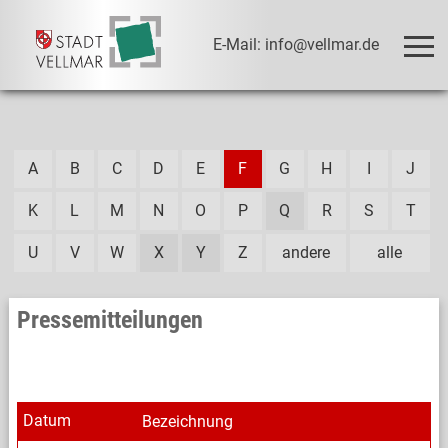
E-Mail: info@vellmar.de
A
B
C
D
E
F
G
H
I
J
K
L
M
N
O
P
Q
R
S
T
U
V
W
X
Y
Z
andere
alle
Pressemitteilungen
Datum
Bezeichnung