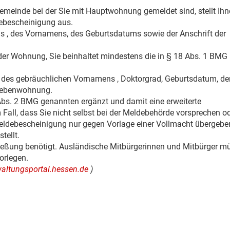
meinde bei der Sie mit Hauptwohnung gemeldet sind, stellt Ihn
debescheinigung aus.
 , des Vornamens, des Geburtsdatums sowie der Anschrift der
er Wohnung, Sie beinhaltet mindestens die in § 18 Abs. 1 BMG
es gebräuchlichen Vornamens , Doktorgrad, Geburtsdatum, der
 Nebenwohnung.
Abs. 2 BMG genannten ergänzt und damit eine erweiterte
Fall, dass Sie nicht selbst bei der Meldebehörde vorsprechen od
eldebescheinigung nur gegen Vorlage einer Vollmacht übergebe
tellt.
ießung benötigt. Ausländische Mitbürgerinnen und Mitbürger m
orlegen.
rwaltungsportal.hessen.de
)