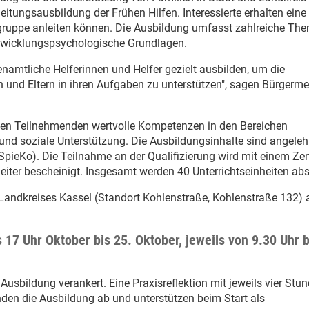
sleitungsausbildung der Frühen Hilfen. Interessierte erhalten eine
ielgruppe anleiten können. Die Ausbildung umfasst zahlreiche Th
twicklungspsychologische Grundlagen.
enamtliche Helferinnen und Helfer gezielt ausbilden, um die
 und Eltern in ihren Aufgaben zu unterstützen", sagen Bürgerme
t den Teilnehmenden wertvolle Kompetenzen in den Bereichen
 und soziale Unterstützung. Die Ausbildungsinhalte sind angeleh
pieKo). Die Teilnahme an der Qualifizierung wird mit einem Zert
eiter bescheinigt. Insgesamt werden 40 Unterrichtseinheiten abso
Landkreises Kassel (Standort Kohlenstraße, Kohlenstraße 132) 
s 17 Uhr Oktober bis 25. Oktober, jeweils von 9.30 Uhr b
Ausbildung verankert. Eine Praxisreflektion mit jeweils vier Stu
en die Ausbildung ab und unterstützen beim Start als