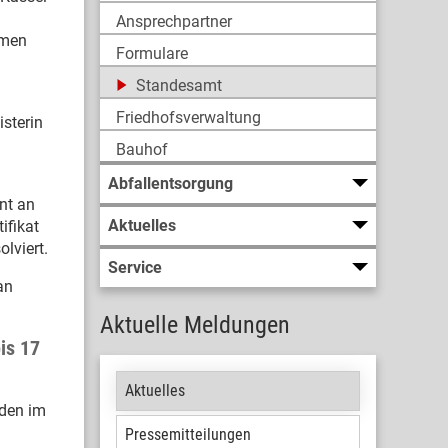
Ansprechpartner
emen
Formulare
Standesamt
Friedhofsverwaltung
isterin
Bauhof
Abfallentsorgung
nt an
Aktuelles
ifikat
lviert.
Service
an
Aktuelle Meldungen
is 17
Aktuelles
nden im
Pressemitteilungen