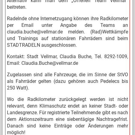
Alternativ kann man dem „Offenen Team Vellmar“
beitreten.
Radelnde ohne Internetzugang können ihre Radkilometer
per Email unter Angabe des Teams an
claudia.buche@vellmar.de melden. (Rad)Wettkämpfe
und Trainings auf stationären Fahrrädern sind beim
STADTRADELN ausgeschlossen.
Kontakt: Stadt Vellmar, Claudia Buche, Tel. 8292-1009,
Email: Claudia.Buche@vellmar.de
Zugelassen sind alle Fahrzeuge, die im Sinne der StVO
als Fahrräder gelten (dazu gehören auch Pedelecs bis
250 Watt).
Wo die Radkilometer zurückgelegt werden ist nicht
relevant, denn Klimaschutz endet an keiner Stadt- oder
Landesgrenze. Für registrierte Teilnehmende gibt es nach
dem Aktionszeitraum eine siebentägige Nachtragefrist.
Danach sind keine Einträge oder Änderungen mehr
möglich!