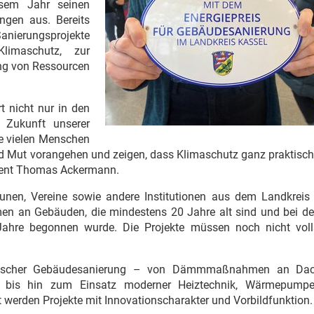
esem Jahr seinen
ngen aus. Bereits
anierungsprojekte
limaschutz, zur
ng von Ressourcen
t nicht nur in den
 Zukunft unserer
se vielen Menschen
d Mut vorangehen und zeigen, dass Klimaschutz ganz praktisch
rnent Thomas Ackermann.
en, Vereine sowie andere Institutionen aus dem Landkreis 
n an Gebäuden, die mindestens 20 Jahre alt sind und bei de
ahre begonnen wurde. Die Projekte müssen noch nicht voll
rgetischer Gebäudesanierung – von Dämmmaßnahmen an Da
 bis hin zum Einsatz moderner Heiztechnik, Wärmepump
t werden Projekte mit Innovationscharakter und Vorbildfunktion.