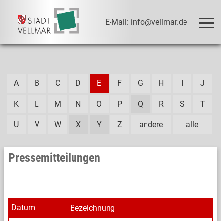
E-Mail: info@vellmar.de
A
B
C
D
E
F
G
H
I
J
K
L
M
N
O
P
Q
R
S
T
U
V
W
X
Y
Z
andere
alle
Pressemitteilungen
Datum
Bezeichnung