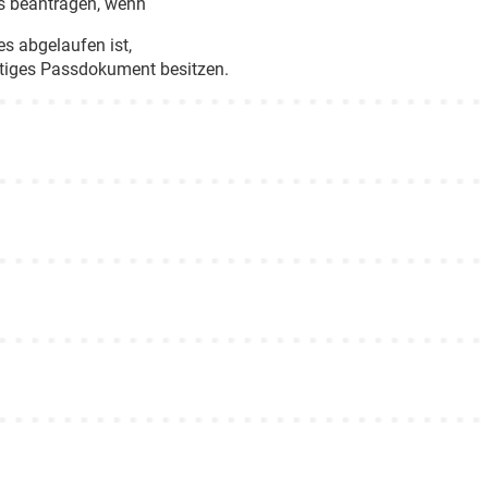
s beantragen, wenn
es abgelaufen ist,
ültiges Passdokument besitzen.