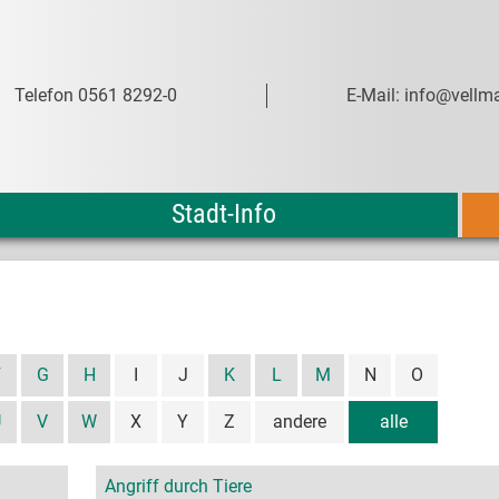
Telefon 0561 8292-0
E-Mail: info@vellma
Stadt-Info
F
G
H
I
J
K
L
M
N
O
U
V
W
X
Y
Z
andere
alle
Angriff durch Tiere