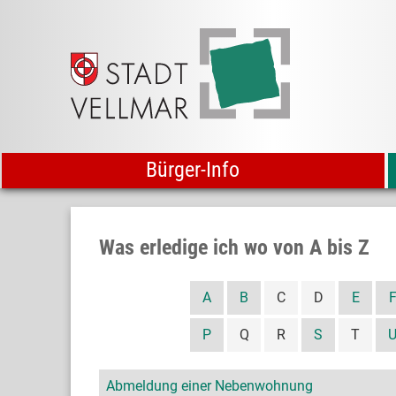
Bürger-Info
Was erledige ich wo von A bis Z
A
B
C
D
E
P
Q
R
S
T
Abmeldung einer Nebenwohnung