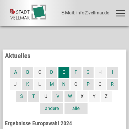
E-Mail: info@vellmar.de
Aktuelles
A
B
C
D
E
F
G
H
I
J
K
L
M
N
O
P
Q
R
S
T
U
V
W
X
Y
Z
andere
alle
Ergebnisse Europawahl 2024