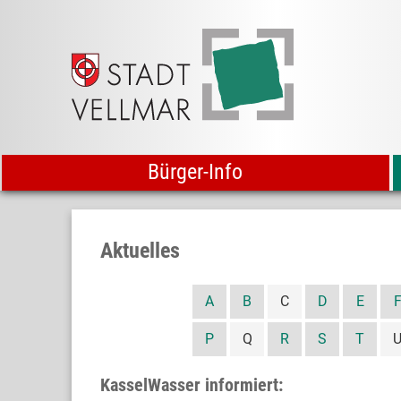
Bürger-Info
Aktuelles
A
B
C
D
E
P
Q
R
S
T
KasselWasser informiert: