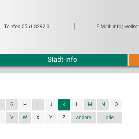
Telefon 0561 8292-0
E-Mail: info@vellma
Stadt-Info
F
G
H
I
J
K
L
M
N
O
U
V
W
X
Y
Z
andere
alle