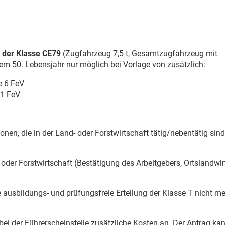
g der Klasse CE79
(Zugfahrzeug 7,5 t, Gesamtzugfahrzeug mit
dem 50. Lebensjahr nur möglich bei Vorlage von zusätzlich:
e 6 FeV
 1 FeV
onen, die in der Land- oder Forstwirtschaft tätig/nebentätig sind
 oder Forstwirtschaft (Bestätigung des Arbeitgebers, Ortslandwir
e ausbildungs- und prüfungsfreie Erteilung der Klasse T nicht m
bei der Führerscheinstelle zusätzliche Kosten an. Der Antrag ka