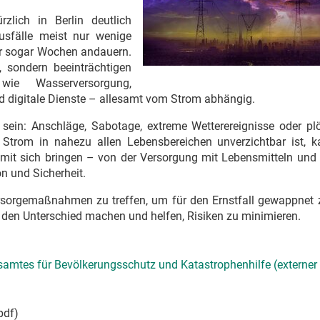
rzlich in Berlin deutlich
ausfälle meist nur wenige
r sogar Wochen andauern.
, sondern beeinträchtigen
ie Wasserversorgung,
 digitale Dienste – allesamt vom Strom abhängig.
 sein: Anschläge, Sabotage, extreme Wetterereignisse oder plö
trom in nahezu allen Lebensbereichen unverzichtbar ist, k
 mit sich bringen – von der Versorgung mit Lebensmitteln und
n und Sicherheit.
sorgemaßnahmen zu treffen, um für den Ernstfall gewappnet z
l den Unterschied machen und helfen, Risiken zu minimieren.
samtes für Bevölkerungsschutz und Katastrophenhilfe (externer 
pdf)