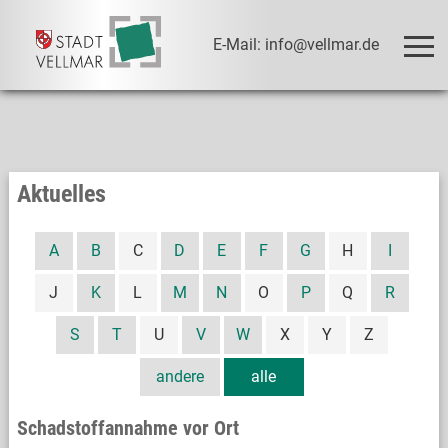
E-Mail: info@vellmar.de
Aktuelles
A
B
C
D
E
F
G
H
I
J
K
L
M
N
O
P
Q
R
S
T
U
V
W
X
Y
Z
andere
alle
Schadstoffannahme vor Ort