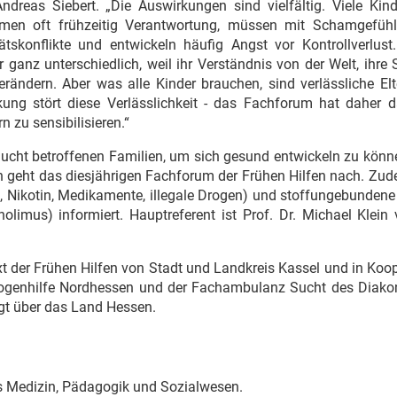
dreas Siebert. „Die Auswirkungen sind vielfältig. Viele Kind
ehmen oft frühzeitig Verantwortung, müssen mit Schamgefüh
konflikte und entwickeln häufig Angst vor Kontrollverlust.
er ganz unterschiedlich, weil ihr Verständnis von der Welt, ihre
rändern. Aber was alle Kinder brauchen, sind verlässliche Elt
ung stört diese Verlässlichkeit - das Fachforum hat daher da
n zu sensibilisieren.“
ucht betroffenen Familien, um sich gesund entwickeln zu könn
en geht das diesjährigen Fachforum der Frühen Hilfen nach. Zu
 Nikotin, Medikamente, illegale Drogen) und stoffungebundene
olimus) informiert. Hauptreferent ist Prof. Dr. Michael Klein
t der Frühen Hilfen von Stadt und Landkreis Kassel und in Koo
 Drogenhilfe Nordhessen und der Fachambulanz Sucht des Diako
olgt über das Land Hessen.
us Medizin, Pädagogik und Sozialwesen.