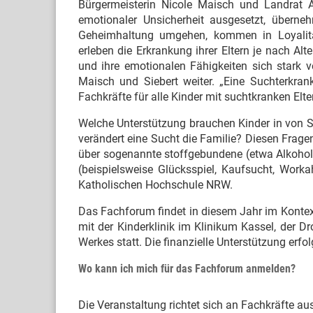
Bürgermeisterin Nicole Maisch und Landrat An
emotionaler Unsicherheit ausgesetzt, übern
Geheimhaltung umgehen, kommen in Loyalitäts
erleben die Erkrankung ihrer Eltern je nach Alt
und ihre emotionalen Fähigkeiten sich stark ve
Maisch und Siebert weiter. „Eine Suchterkrank
Fachkräfte für alle Kinder mit suchtkranken Elter
Welche Unterstützung brauchen Kinder in von S
verändert eine Sucht die Familie? Diesen Frag
über sogenannte stoffgebundene (etwa Alkohol,
(beispielsweise Glücksspiel, Kaufsucht, Workah
Katholischen Hochschule NRW.
Das Fachforum findet in diesem Jahr im Kontex
mit der Kinderklinik im Klinikum Kassel, der
Werkes statt. Die finanzielle Unterstützung erf
Wo kann ich mich für das Fachforum anmelden?
Die Veranstaltung richtet sich an Fachkräfte a