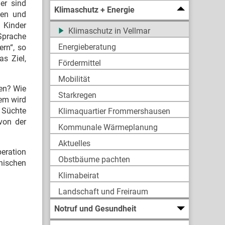
er sind
Klimaschutz + Energie
len und
 Kinder
Klimaschutz in Vellmar
 Sprache
Energieberatung
ern“, so
s Ziel,
Fördermittel
Mobilität
en? Wie
Starkregen
dem wird
 Süchte
Klimaquartier Frommershausen
 von der
Kommunale Wärmeplanung
Aktuelles
peration
Obstbäume pachten
nischen
Klimabeirat
Landschaft und Freiraum
Notruf und Gesundheit