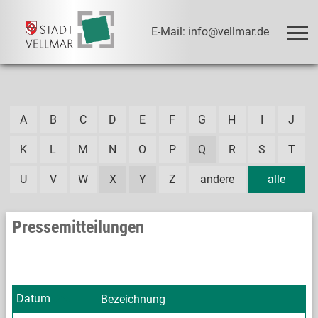
E-Mail: info@vellmar.de
A
B
C
D
E
F
G
H
I
J
K
L
M
N
O
P
Q
R
S
T
U
V
W
X
Y
Z
andere
alle
Pressemitteilungen
Datum
Bezeichnung