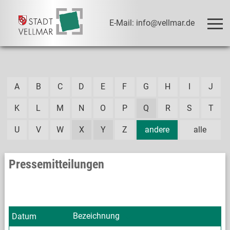
E-Mail: info@vellmar.de
A
B
C
D
E
F
G
H
I
J
K
L
M
N
O
P
Q
R
S
T
U
V
W
X
Y
Z
andere
alle
Pressemitteilungen
Bezeichnung
Datum