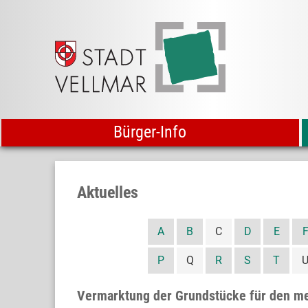
Bürger-Info
Aktuelles
A
B
C
D
E
P
Q
R
S
T
Vermarktung der Grundstücke für den 