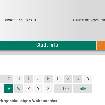
Telefon 0561 8292-0
E-Mail: info@vellma
Stadt-Info
F
G
H
I
J
K
L
M
N
O
U
V
W
X
Y
Z
andere
alle
mehrgeschossigen Wohnungsbau