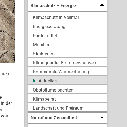
Klimaschutz + Energie
Klimaschutz in Vellmar
Energieberatung
Fördermittel
Mobilität
Starkregen
Klimaquartier Frommershausen
Kommunale Wärmeplanung
 auch
Aktuelles
Obstbäume pachten
e
Klimabeirat
in der
Landschaft und Freiraum
en
 war
Notruf und Gesundheit