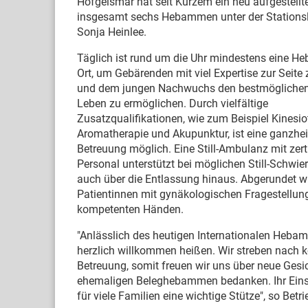
Hofgeismar hat seit Kurzem ein neu aufgestell
insgesamt sechs Hebammen unter der Stationsl
Sonja Heinlee.
Täglich ist rund um die Uhr mindestens eine 
Ort, um Gebärenden mit viel Expertise zur Seite
und dem jungen Nachwuchs den bestmöglichen 
Leben zu ermöglichen. Durch vielfältige
Zusatzqualifikationen, wie zum Beispiel Kinesio
Aromatherapie und Akupunktur, ist eine ganzhei
Betreuung möglich. Eine Still-Ambulanz mit zert
Personal unterstützt bei möglichen Still-Schwier
auch über die Entlassung hinaus. Abgerundet 
Patientinnen mit gynäkologischen Fragestellunge
kompetenten Händen.
"Anlässlich des heutigen Internationalen Heba
herzlich willkommen heißen. Wir streben nach ko
Betreuung, somit freuen wir uns über neue Gesi
ehemaligen Beleghebammen bedanken. Ihr Einsat
für viele Familien eine wichtige Stütze", so Betri