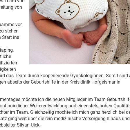
tes Team von
eitung von
Hebamme vor
 zu stehen
Start ins
taping,
tliche
ifiziertem
igkeiten
wird das Team durch kooperierende Gynäkologinnen. Somit sind
n abseits der Geburtshilfe in der Kreisklinik Hofgeismar in
mmentages möchte ich die neuen Mitglieder im Team Geburtshilf
ntinuierlicher Weiterentwicklung und einer stets hohen Qualität 
chter im Team. Gleichzeitig möchte ich mich ganz herzlich bei d
z ging weit über die rein medizinische Versorgung hinaus und
ebsleiter Silvan Uick.