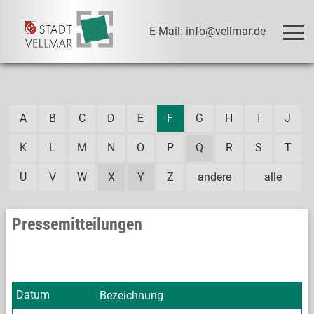
E-Mail: info@vellmar.de
A
B
C
D
E
F
G
H
I
J
K
L
M
N
O
P
Q
R
S
T
U
V
W
X
Y
Z
andere
alle
Pressemitteilungen
Datum
Bezeichnung