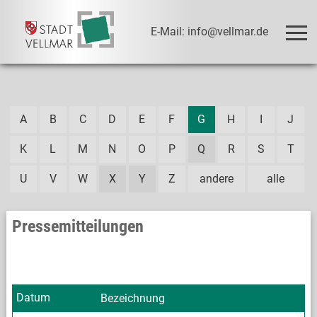
E-Mail: info@vellmar.de
A
B
C
D
E
F
G
H
I
J
K
L
M
N
O
P
Q
R
S
T
U
V
W
X
Y
Z
andere
alle
Pressemitteilungen
Datum
Bezeichnung