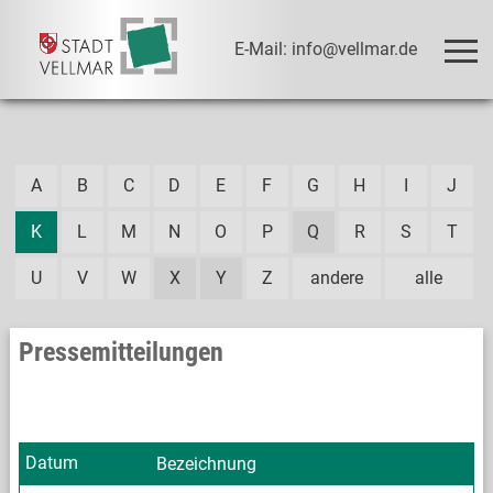
E-Mail: info@vellmar.de
A
B
C
D
E
F
G
H
I
J
K
L
M
N
O
P
Q
R
S
T
U
V
W
X
Y
Z
andere
alle
Pressemitteilungen
Datum
Bezeichnung