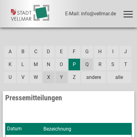
E-Mail: info@vellmar.de
A
B
C
D
E
F
G
H
I
J
K
L
M
N
O
P
Q
R
S
T
U
V
W
X
Y
Z
andere
alle
Pressemitteilungen
Datum
Bezeichnung