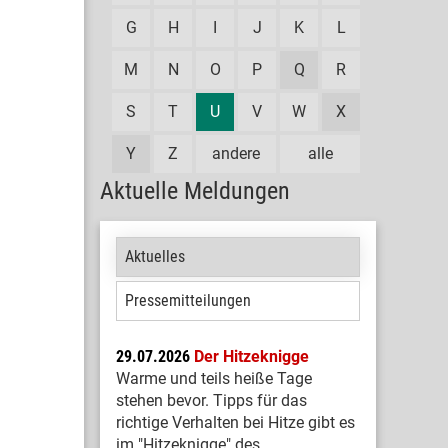
G
H
I
J
K
L
M
N
O
P
Q
R
S
T
U
V
W
X
Y
Z
andere
alle
Aktuelle Meldungen
Aktuelles
Pressemitteilungen
29.07.2026
Der Hitzeknigge
Warme und teils heiße Tage
stehen bevor. Tipps für das
richtige Verhalten bei Hitze gibt es
im "Hitzeknigge" des