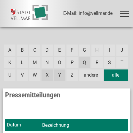
E-Mail: info@vellmar.de
A
B
C
D
E
F
G
H
I
J
K
L
M
N
O
P
Q
R
S
T
U
V
W
X
Y
Z
andere
alle
Pressemitteilungen
Datum
Bezeichnung