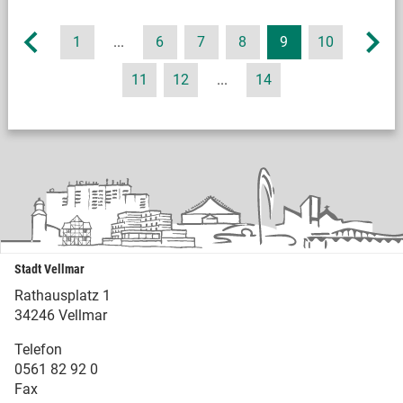
1
...
6
7
8
9
10
11
12
...
14
Stadt Vellmar
Rathausplatz 1
34246 Vellmar
Telefon
0561 82 92 0
Fax