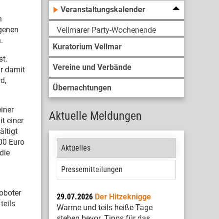
Veranstaltungskalender
n
ngenen
Vellmarer Party-Wochenende
.
Kuratorium Vellmar
st.
Vereine und Verbände
ir damit
d,
Übernachtungen
iner
Aktuelle Meldungen
t einer
ltigt
00 Euro
Aktuelles
die
Pressemitteilungen
oboter
29.07.2026
Der Hitzeknigge
teils
Warme und teils heiße Tage
stehen bevor. Tipps für das