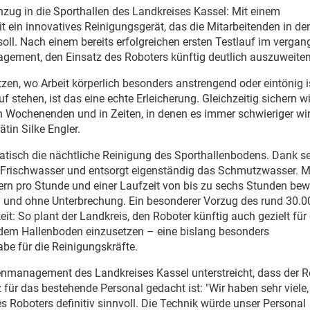
zug in die Sporthallen des Landkreises Kassel: Mit einem
t ein innovatives Reinigungsgerät, das die Mitarbeitenden in de
oll. Nach einem bereits erfolgreichen ersten Testlauf im verga
agement, den Einsatz des Roboters künftig deutlich auszuweiten
tzen, wo Arbeit körperlich besonders anstrengend oder eintönig i
f stehen, ist das eine echte Erleicherung. Gleichzeitig sichern w
an Wochenenden und in Zeiten, in denen es immer schwieriger wir
ätin Silke Engler.
isch die nächtliche Reinigung des Sporthallenbodens. Dank se
it Frischwasser und entsorgt eigenständig das Schmutzwasser. Mi
rn pro Stunde und einer Laufzeit von bis zu sechs Stunden bewä
g und ohne Unterbrechung. Ein besonderer Vorzug des rund 30.0
eit: So plant der Landkreis, den Roboter künftig auch gezielt für 
dem Hallenboden einzusetzen – eine bislang besonders
be für die Reinigungskräfte.
ienmanagement des Landkreises Kassel unterstreicht, dass der R
für das bestehende Personal gedacht ist: "Wir haben sehr viele, 
es Roboters definitiv sinnvoll. Die Technik würde unser Personal