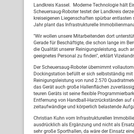
Landkreis Kassel. Moderne Technologie hält Ein
Scheuersaug-Roboter testet der Landkreis derzei
kreiseigenen Liegenschaften spürbar entlasten s
Jahr plant das Infrastrukturelle Immobilienman
"Wir wollen unsere Mitarbeitenden dort unterstü
Gerade für Beschäftigte, die schon lange im Beru
die Qualität unserer Reinigungsleistung, auch 
geeignetes Personal zu finden", erklärt Vizelandr
Der Scheuersaug-Roboter übernimmt vollautomat
Dockingstation befüllt er sich selbstständig m
Reinigungsleistung von rund 2.570 Quadratmete
das Gerät auch große Hallenflächen zuverlässi
teuren Geräts ist seine flexible Programmierbark
Entfernung von Handball-Harzrückständen auf 
zeitaufwändige und körperlich belastende Aufga
Christian Kuhn vom Infrastrukturellen Immobil
ausdrücklich als Ergänzung und nicht als Ersatz 
sehr große Sporthallen, da wäre der Einsatz ein