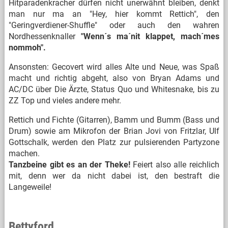
Hitparadenkracher dürfen nicht unerwähnt bleiben, denkt
man nur ma an "Hey, hier kommt Rettich", den
"Geringverdiener-Shuffle" oder auch den wahren
Nordhessenknaller
"Wenn´s ma´nit klappet, mach´mes
nommoh".
Ansonsten: Gecovert wird alles Alte und Neue, was Spaß
macht und richtig abgeht, also von Bryan Adams und
AC/DC über Die Ärzte, Status Quo und Whitesnake, bis zu
ZZ Top und vieles andere mehr.
Rettich und Fichte (Gitarren), Bamm und Bumm (Bass und
Drum) sowie am Mikrofon der Brian Jovi von Fritzlar, Ulf
Gottschalk, werden den Platz zur pulsierenden Partyzone
machen.
Tanzbeine gibt es an der Theke!
Feiert also alle reichlich
mit, denn wer da nicht dabei ist, den bestraft die
Langeweile!
Bettyford