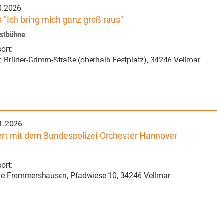
0.2026
 "Ich bring mich ganz groß raus"
nstbühne
ort:
r
,
Brüder-Grimm-Straße (oberhalb Festplatz)
,
34246 Vellmar
1.2026
rt mit dem Bundespolizei-Orchester Hannover
ort:
le Frommershausen
,
Pfadwiese 10
,
34246 Vellmar