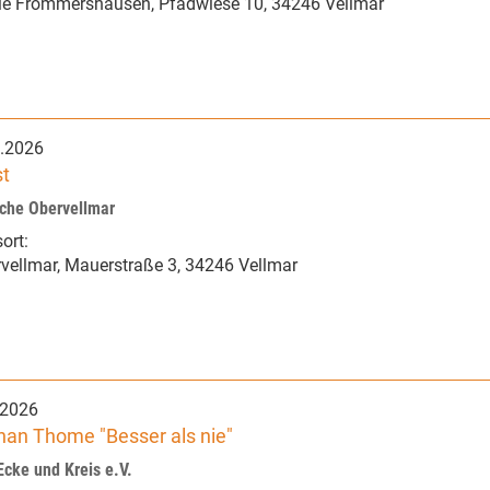
le Frommershausen
,
Pfadwiese 10
,
34246 Vellmar
.2026
t
rche Obervellmar
ort:
rvellmar
,
Mauerstraße 3
,
34246 Vellmar
.2026
an Thome "Besser als nie"
Ecke und Kreis e.V.