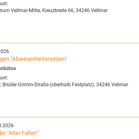
ort:
trum Vellmar-Mitte
,
Kreuzbreite 66
,
34246 Vellmar
2026
lgen "Abwesenheitsnotizen"
nstbühne
ort:
r
,
Brüder-Grimm-Straße (oberhalb Festplatz)
,
34246 Vellmar
0.2026
 "Alter Falter!"