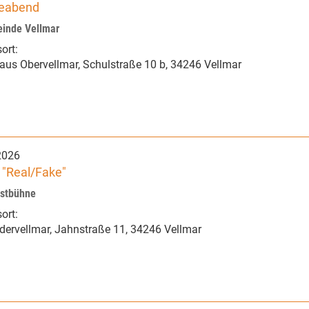
leabend
einde Vellmar
ort:
aus Obervellmar
,
Schulstraße 10 b
,
34246 Vellmar
2026
 "Real/Fake"
nstbühne
ort:
edervellmar
,
Jahnstraße 11
,
34246 Vellmar