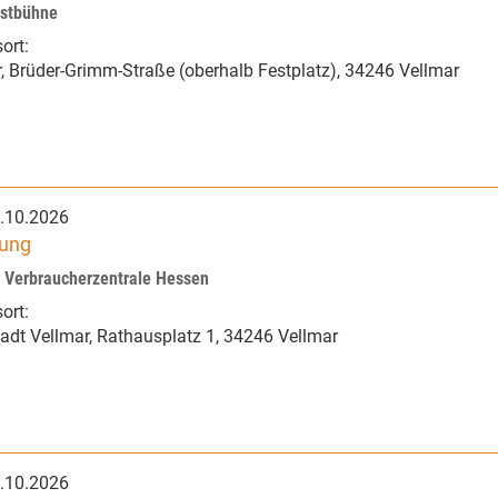
nstbühne
ort:
r
,
Brüder-Grimm-Straße (oberhalb Festplatz)
,
34246 Vellmar
.10.2026
tung
r Verbraucherzentrale Hessen
ort:
adt Vellmar
,
Rathausplatz 1
,
34246 Vellmar
.10.2026