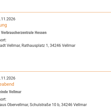
.11.2026
tung
r Verbraucherzentrale Hessen
ort:
adt Vellmar
,
Rathausplatz 1
,
34246 Vellmar
.11.2026
leabend
einde Vellmar
ort:
aus Obervellmar
,
Schulstraße 10 b
,
34246 Vellmar