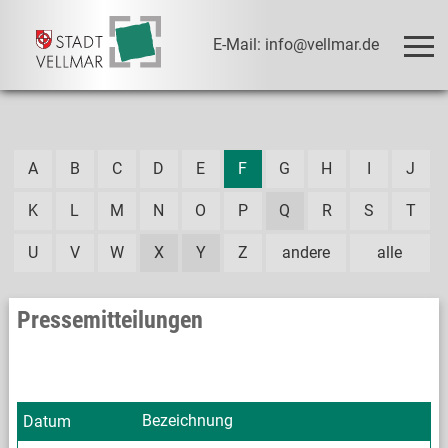
E-Mail: info@vellmar.de
A
B
C
D
E
F
G
H
I
J
K
L
M
N
O
P
Q
R
S
T
U
V
W
X
Y
Z
andere
alle
Pressemitteilungen
Bezeichnung
Datum