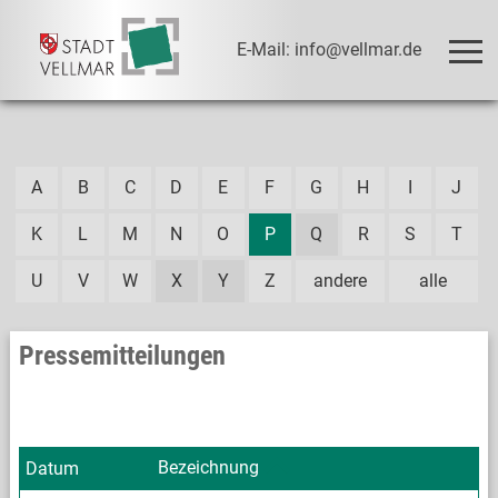
E-Mail: info@vellmar.de
A
B
C
D
E
F
G
H
I
J
K
L
M
N
O
P
Q
R
S
T
U
V
W
X
Y
Z
andere
alle
Pressemitteilungen
Bezeichnung
Datum