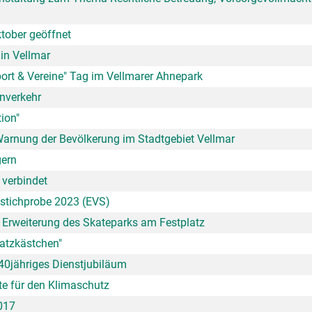
tober geöffnet
in Vellmar
port & Vereine" Tag im Vellmarer Ahnepark
nverkehr
tion"
 Warnung der Bevölkerung im Stadtgebiet Vellmar
gern
 verbindet
stichprobe 2023 (EVS)
s Erweiterung des Skateparks am Festplatz
atzkästchen"
 40jähriges Dienstjubiläum
te für den Klimaschutz
017