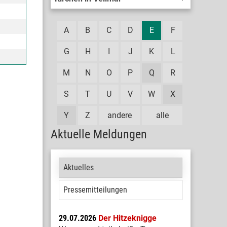
A
B
C
D
E
F
G
H
I
J
K
L
M
N
O
P
Q
R
S
T
U
V
W
X
Y
Z
andere
alle
Aktuelle Meldungen
Aktuelles
Pressemitteilungen
29.07.2026
Der Hitzeknigge