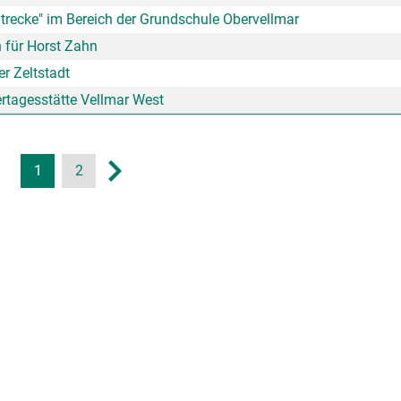
trecke" im Bereich der Grundschule Obervellmar
 für Horst Zahn
er Zeltstadt
ertagesstätte Vellmar West
1
2