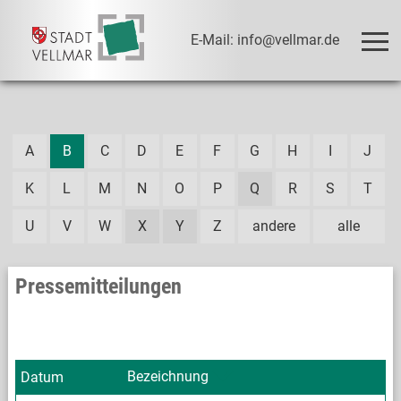
E-Mail: info@vellmar.de
A
B
C
D
E
F
G
H
I
J
K
L
M
N
O
P
Q
R
S
T
U
V
W
X
Y
Z
andere
alle
Pressemitteilungen
Bezeichnung
Datum