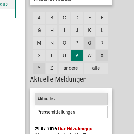
haus
A
B
C
D
E
F
G
H
I
J
K
L
M
N
O
P
Q
R
S
T
U
V
W
X
Y
Z
andere
alle
Aktuelle Meldungen
Aktuelles
Pressemitteilungen
29.07.2026
Der Hitzeknigge