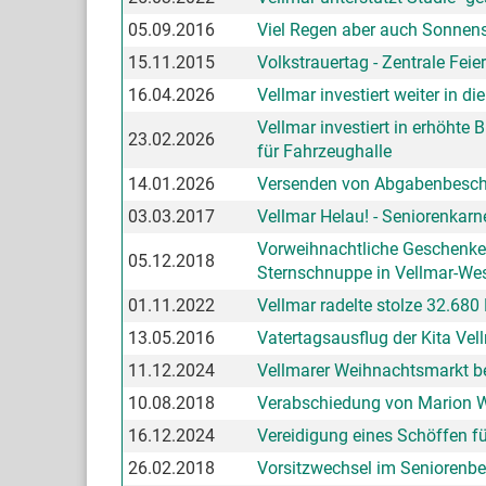
05.09.2016
Viel Regen aber auch Sonnen
15.11.2015
Volkstrauertag - Zentrale Fei
16.04.2026
Vellmar investiert weiter in d
Vellmar investiert in erhöht
23.02.2026
für Fahrzeughalle
14.01.2026
Versenden von Abgabenbesch
03.03.2017
Vellmar Helau! - Seniorenkar
Vorweihnachtliche Geschenke 
05.12.2018
Sternschnuppe in Vellmar-We
01.11.2022
Vellmar radelte stolze 32.6
13.05.2016
Vatertagsausflug der Kita Vel
11.12.2024
Vellmarer Weihnachtsmarkt be
10.08.2018
Verabschiedung von Marion Wa
16.12.2024
Vereidigung eines Schöffen fü
26.02.2018
Vorsitzwechsel im Seniorenbe