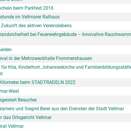
schein beim Parkfest 2016
erstunde im Vellmarer Rathaus
ie Zukunft des aktiven Vereinslebens
e Brandsicherheit bei Feuerwehrgebäude – Innovative Rauchwarn
eiden
neval in der Mehrzweckhalle Frommershausen
für Kita, Kinderhort, Johanneskirche und Familienbildungsstätt
st
80 Kilometer beim STADTRADELN 2022
lmar-West
geistert Besucher
mers und Siegrid Beier aus den Diensten der Stadt Vellmar
r das Ortsgericht Vellmar
irat Vellmar