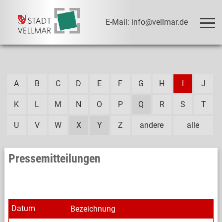
E-Mail: info@vellmar.de
A
B
C
D
E
F
G
H
I
J
K
L
M
N
O
P
Q
R
S
T
U
V
W
X
Y
Z
andere
alle
Pressemitteilungen
Datum
Bezeichnung