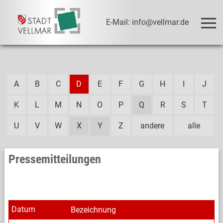
E-Mail: info@vellmar.de
A
B
C
D
E
F
G
H
I
J
K
L
M
N
O
P
Q
R
S
T
U
V
W
X
Y
Z
andere
alle
Pressemitteilungen
Datum
Bezeichnung