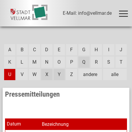
E-Mail: info@vellmar.de
A
B
C
D
E
F
G
H
I
J
K
L
M
N
O
P
Q
R
S
T
U
V
W
X
Y
Z
andere
alle
Pressemitteilungen
Datum
Bezeichnung