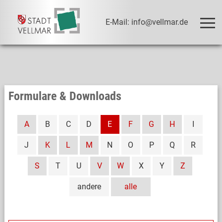
E-Mail: info@vellmar.de
Formulare & Downloads
A
B
C
D
E
F
G
H
I
J
K
L
M
N
O
P
Q
R
S
T
U
V
W
X
Y
Z
andere
alle