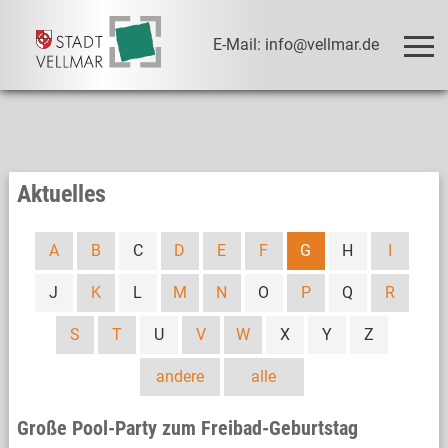
E-Mail: info@vellmar.de
Aktuelles
A
B
C
D
E
F
G
H
I
J
K
L
M
N
O
P
Q
R
S
T
U
V
W
X
Y
Z
andere
alle
Große Pool-Party zum Freibad-Geburtstag