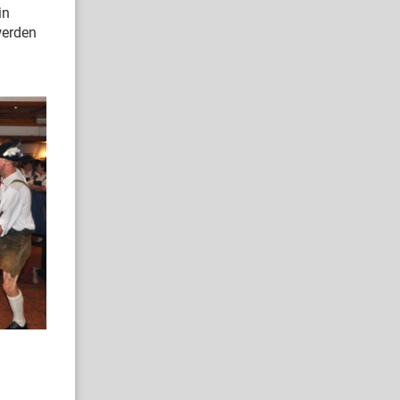
in
werden
n