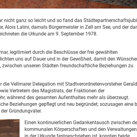
r nicht ganz so leicht und so fand das Städtepartnerschaftsjub
er, Alois Latini, damals Bürgermeister in Zell am See, und der d
eichneten die Urkunde am 9. September 1978.
ar, legitimiert durch die Beschlüsse der frei gewählten
flichten uns auf Dauer und in der Gewißheit, damit den Wünsch
, zwischen unseren Städten freundschaftliche Beziehungen zu
r die Vellmarer Delegation mit Stadtverordnetenvorsteher Geral
wie Vertretern des Magistrats, der Fraktionen der
r, während des gesamten Aufenthaltes mehr als überzeugt.
iche Beziehungen gepflegt und neu begründet, sozusagen eine b
 der Gründungväter.
Einen kontinuierlichen Gedankentausch zwischen d
kommunalen Körperschaften und den Verwaltungen,
in der Urkunde festgeschrieben ist, konnten beide