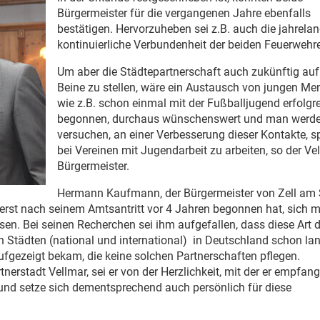
Bürgermeister für die vergangenen Jahre ebenfalls
bestätigen. Hervorzuheben sei z.B. auch die jahrela
kontinuierliche Verbundenheit der beiden Feuerwehr
Um aber die Städtepartnerschaft auch zukünftig auf
Beine zu stellen, wäre ein Austausch von jungen Me
wie z.B. schon einmal mit der Fußballjugend erfolgr
begonnen, durchaus wünschenswert und man werd
versuchen, an einer Verbesserung dieser Kontakte, sp
bei Vereinen mit Jugendarbeit zu arbeiten, so der Ve
Bürgermeister.
Hermann Kaufmann, der Bürgermeister von Zell am
erst nach seinem Amtsantritt vor 4 Jahren begonnen hat, sich 
en. Bei seinen Recherchen sei ihm aufgefallen, dass diese Art d
Städten (national und international) in Deutschland schon la
aufgezeigt bekam, die keine solchen Partnerschaften pflegen.
nerstadt Vellmar, sei er von der Herzlichkeit, mit der er empfan
und setze sich dementsprechend auch persönlich für diese