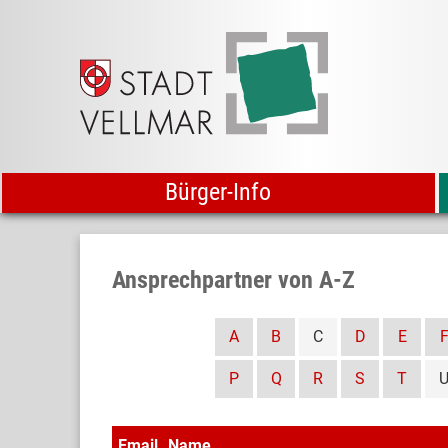
Bürger-Info
Ansprechpartner von A-Z
A
B
C
D
E
P
Q
R
S
T
Email
Name