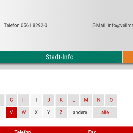
Telefon 0561 8292-0
E-Mail: info@vellma
Stadt-Info
F
G
H
I
J
K
L
M
N
O
U
V
W
X
Y
Z
andere
alle
Telefon
Fax