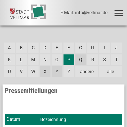
E-Mail: info@vellmar.de
A
B
C
D
E
F
G
H
I
J
K
L
M
N
O
P
Q
R
S
T
U
V
W
X
Y
Z
andere
alle
Pressemitteilungen
Datum
Bezeichnung