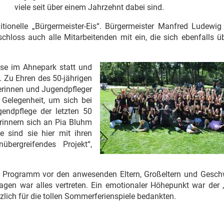
viele seit über einem Jahrzehnt dabei sind.
itionelle „Bürgermeister-Eis“. Bürgermeister Manfred Ludewig 
loss auch alle Mitarbeitenden mit ein, die sich ebenfalls üb
ese im Ahnepark statt und
 Zu Ehren des 50-jährigen
erinnen und Jugendpfleger
 Gelegenheit, um sich bei
gendpflege der letzten 50
erinnern sich an Pia Bluhm
e sind sie hier mit ihren
bergreifendes Projekt“,
hr Programm vor den anwesenden Eltern, Großeltern und Geschw
gen war alles vertreten. Ein emotionaler Höhepunkt war der 
zlich für die tollen Sommerferienspiele bedankten.