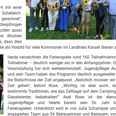
4 mit einer
Schetelich.
gerechnet“,
esjährigen
urden quasi
wei Wochen
s, dass dies
die als Vorbild für viele Kommunen im Landkreis Kassel dienen so
Heute verzeichnen die Ferienspiele rund 160 Teilnehmerin
Teilnehmer – deutlich weniger als in den Anfangsjahren. 
Veranstaltung hat sich weiterentwickelt: Jugendpfleger A
und sein Team haben das Programm deutlich ausgeweitet
die Bedürfnisse der Zeit angepasst. „Natürlich müssen wir
Zeit gehen“, betont Rose. „Wichtig ist aber auch, d
bestimmte Traditionen, wie das Zeltlager auf dem Camping
Gieselwerder, beibehalten!“ Axel Rose ist der dienst
Jugendpfleger und feierte bereits sein 26. Jahr 
Ferienspielen. Unterstützt wird er von Julia Schampier u
engagierten Team aus 54 Betreuerinnen und Betreuern, vo