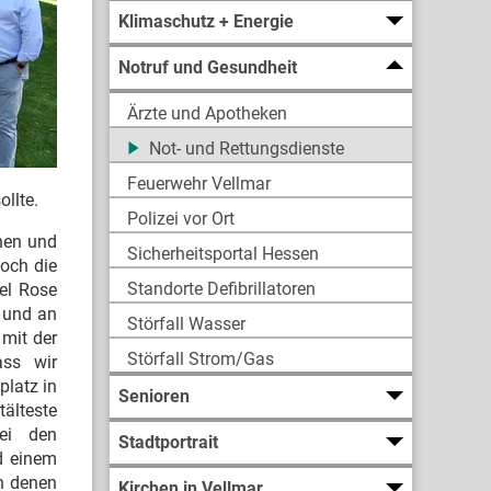
Klimaschutz + Energie
Notruf und Gesundheit
Ärzte und Apotheken
Not- und Rettungsdienste
Feuerwehr Vellmar
llte.
Polizei vor Ort
nen und
Sicherheitsportal Hessen
Doch die
Standorte Defibrillatoren
xel Rose
 und an
Störfall Wasser
 mit der
Störfall Strom/Gas
ass wir
platz in
Senioren
älteste
bei den
Stadtportrait
nd einem
n denen
Kirchen in Vellmar