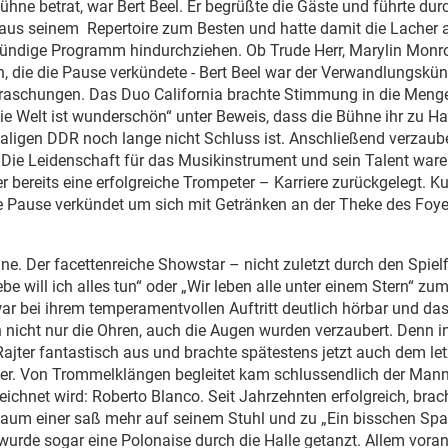
 Bühne betrat, war Bert Beel. Er begrüßte die Gäste und führte du
aus seinem Repertoire zum Besten und hatte damit die Lacher 
-stündige Programm hindurchziehen. Ob Trude Herr, Marylin Monr
, die die Pause verkündete - Bert Beel war der Verwandlungskün
raschungen. Das Duo California brachte Stimmung in die Meng
„Die Welt ist wunderschön“ unter Beweis, dass die Bühne ihr zu H
maligen DDR noch lange nicht Schluss ist. Anschließend verzaub
 Die Leidenschaft für das Musikinstrument und sein Talent wa
 bereits eine erfolgreiche Trompeter – Karriere zurückgelegt. Ku
e Pause verkündet um sich mit Getränken an der Theke des Foye
hne. Der facettenreiche Showstar – nicht zuletzt durch den Spiel
e will ich alles tun“ oder „Wir leben alle unter einem Stern“ zu
war bei ihrem temperamentvollen Auftritt deutlich hörbar und da
nicht nur die Ohren, auch die Augen wurden verzaubert. Denn i
Rajter fantastisch aus und brachte spätestens jetzt auch dem le
ber. Von Trommelklängen begleitet kam schlussendlich der Man
ichnet wird: Roberto Blanco. Seit Jahrzehnten erfolgreich, brach
Kaum einer saß mehr auf seinem Stuhl und zu „Ein bisschen Sp
 wurde sogar eine Polonaise durch die Halle getanzt. Allem voran