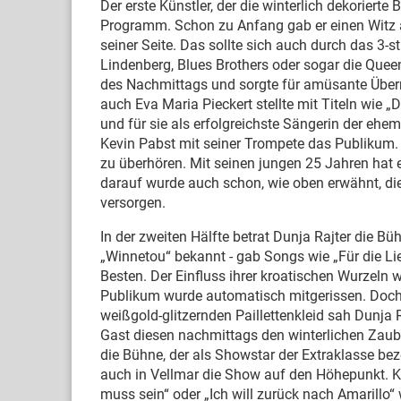
Der erste Künstler, der die winterlich dekorierte
Programm. Schon zu Anfang gab er einen Witz 
seiner Seite. Das sollte sich auch durch das 3
Lindenberg, Blues Brothers oder sogar die Queen
des Nachmittags und sorgte für amüsante Über
auch Eva Maria Pieckert stellte mit Titeln wie 
und für sie als erfolgreichste Sängerin der ehe
Kevin Pabst mit seiner Trompete das Publikum.
zu überhören. Mit seinen jungen 25 Jahren hat er
darauf wurde auch schon, wie oben erwähnt, di
versorgen.
In der zweiten Hälfte betrat Dunja Rajter die Bü
„Winnetou“ bekannt - gab Songs wie „Für die Lieb
Besten. Der Einfluss ihrer kroatischen Wurzeln 
Publikum wurde automatisch mitgerissen. Doch 
weißgold-glitzernden Paillettenkleid sah Dunja 
Gast diesen nachmittags den winterlichen Zau
die Bühne, der als Showstar der Extraklasse beze
auch in Vellmar die Show auf den Höhepunkt. 
muss sein“ oder „Ich will zurück nach Amarillo“