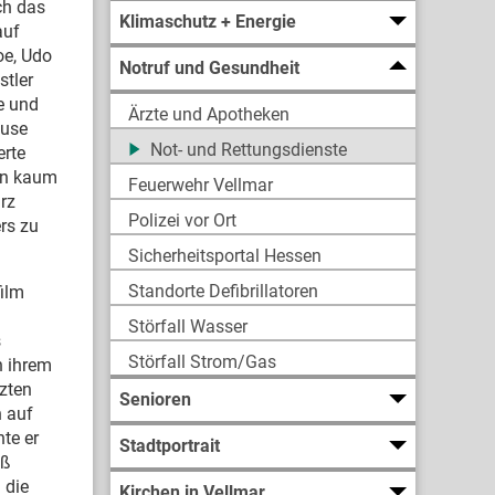
rch das
Klimaschutz + Energie
auf
oe, Udo
Notruf und Gesundheit
stler
e und
Ärzte und Apotheken
ause
Not- und Rettungsdienste
erte
ren kaum
Feuerwehr Vellmar
rz
Polizei vor Ort
rs zu
Sicherheitsportal Hessen
Standorte Defibrillatoren
film
m
Störfall Wasser
s
Störfall Strom/Gas
n ihrem
tzten
Senioren
n auf
te er
Stadtportrait
aß
 die
Kirchen in Vellmar