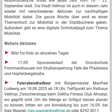
Mobilitätswoche findet wie jedes Jahr vom 16. - 22.
September statt. Die Stadt Vellmar ist auch in diesem Jahr
wieder mit verschiedenen Aktionen zur nachhaltigen
Mobilität dabei. Die ganze Woche über wird es einen
Thementisch zur Mobilität in der Stadtbücherei geben.
Außerdem gibt es eine digitale Schnitzeljagd zum Thema
Mobilität.
Weitere Aktionen
Blitz for Kids an einzelnen Tagen
17.09. Sponsorenlauf der Grundschule
Frommershausen mit Straßensperrung Teile der Pfadwiese
und Hopfenbergstraße
Feierabendradtour
mit Bürgermeister Manfred
Ludewig am 18.09.2025 ab 18 Uhr, Treffpunkt am Rathaus
Vellmar, Zwischenstopp beim Deltha Fitness Club Ahnatal,
wo gegrillt wird. Um die Menge an Grillgut besser planen
zu können, bitten wir um Anmeldung bis zum 16.09. bei
Ines Wagner,
ines.wagner@vellmar.de
oder 8292-3011.